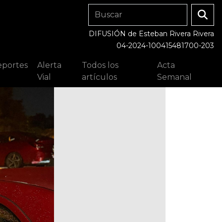
DIFUSIÓN de Esteban Rivera Rivera
04-2024-100415481700-203
portes
Alerta
Todos los
Acta
Vial
artículos
Semanal