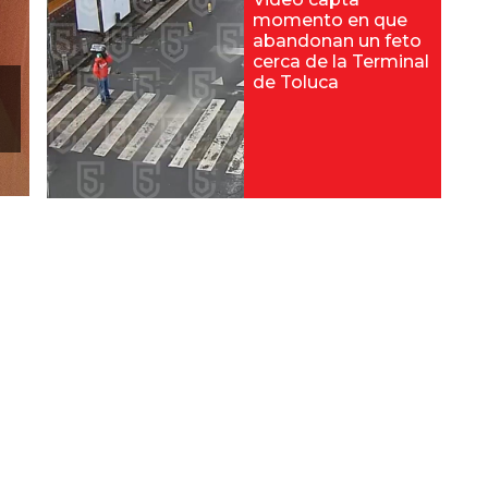
momento en que
abandonan un feto
cerca de la Terminal
de Toluca