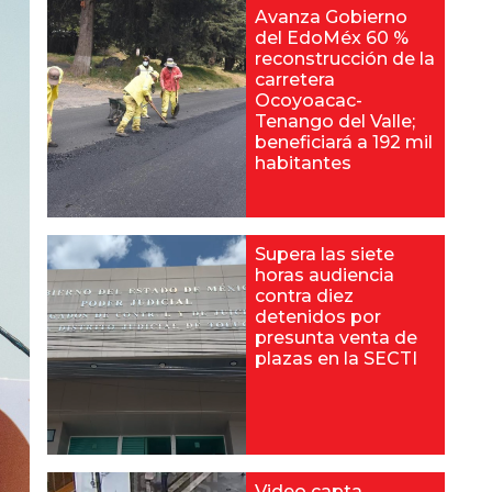
Avanza Gobierno
del EdoMéx 60 %
reconstrucción de la
carretera
Ocoyoacac-
Tenango del Valle;
beneficiará a 192 mil
habitantes
Supera las siete
horas audiencia
contra diez
detenidos por
presunta venta de
plazas en la SECTI
Video capta