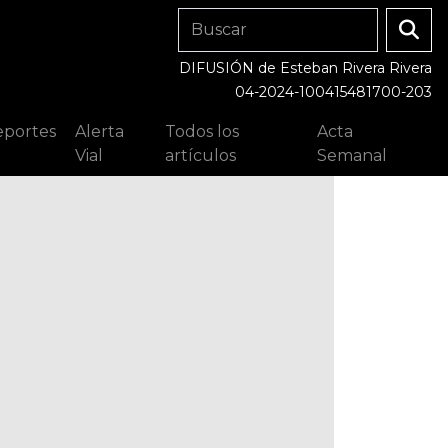
DIFUSIÓN de Esteban Rivera Rivera
04-2024-100415481700-203
portes
Alerta
Todos los
Acta
Vial
artículos
Semanal