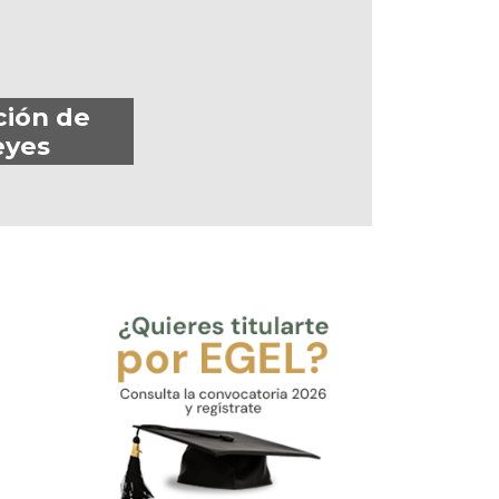
ción de
eyes