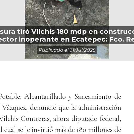
asura tiró Vilchis 180 mdp en construc
ector inoperante en Ecatepec: Fco. R
Publicado el
31/jul/2025
Potable, Alcantarillado y Saneamiento de
s Vázquez, denunció que la administración
lchis Contreras, ahora diputado federal,
 cual se le invirtió más de 180 millones de