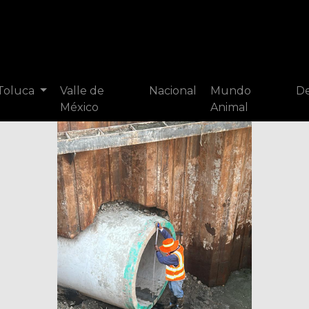
 Toluca
Valle de
Nacional
Mundo
De
México
Animal