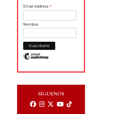
*
Email Address
Nombre
SÍGUENOS