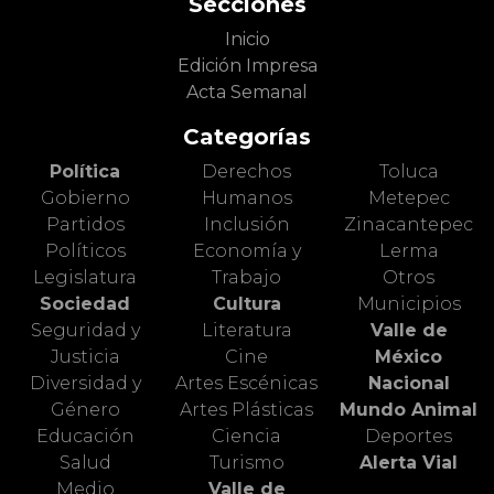
Secciones
Inicio
Edición Impresa
Acta Semanal
Categorías
Política
Derechos
Toluca
Gobierno
Humanos
Metepec
Partidos
Inclusión
Zinacantepec
Políticos
Economía y
Lerma
Legislatura
Trabajo
Otros
Sociedad
Cultura
Municipios
Seguridad y
Literatura
Valle de
Justicia
Cine
México
Diversidad y
Artes Escénicas
Nacional
Género
Artes Plásticas
Mundo Animal
Educación
Ciencia
Deportes
Salud
Turismo
Alerta Vial
Medio
Valle de