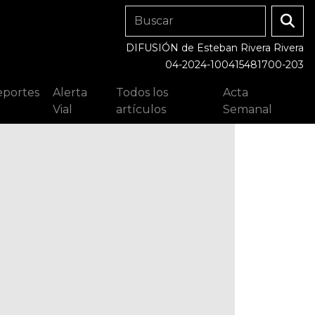
DIFUSIÓN de Esteban Rivera Rivera
04-2024-100415481700-203
portes
Alerta
Todos los
Acta
Vial
artículos
Semanal