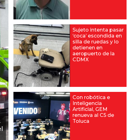
Sujeto intenta pasar
‘coca’ escondida en
silla de ruedas y lo
detienen en
aeropuerto de la
CDMX
Con robótica e
Inteligencia
Artificial, GEM
renueva al C5 de
s
Toluca
l