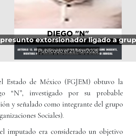
a presunto extorsionador ligado a gr
Publicado el
21/mar/2026
 del Estado de México (FGJEM) obtuvo la
go “N”, investigado por su probable
rsión y señalado como integrante del grupo
nizaciones Sociales).
 el imputado era considerado un objetivo