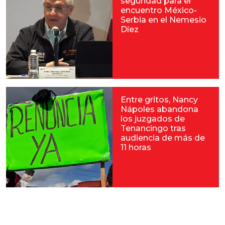
seguridad para el
encuentro México-
Serbia en el Nemesio
Díez
Entre gritos, Nancy
Nápoles abandona
los juzgados de
Tenancingo tras
audiencia de más de
11 horas