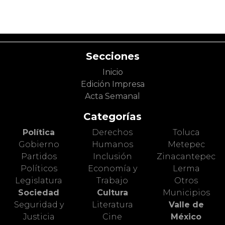
Secciones
Inicio
Edición Impresa
Acta Semanal
Categorías
Política
Derechos
Toluca
Gobierno
Humanos
Metepec
Partidos
Inclusión
Zinacantepec
Políticos
Economía y
Lerma
Legislatura
Trabajo
Otros
Sociedad
Cultura
Municipios
Seguridad y
Literatura
Valle de
Justicia
Cine
México