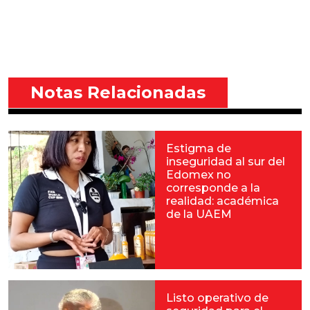
Notas Relacionadas
Estigma de
inseguridad al sur del
Edomex no
corresponde a la
realidad: académica
de la UAEM
Listo operativo de