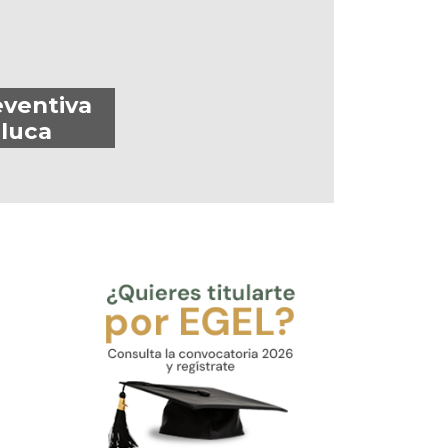
eventiva
oluca