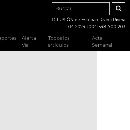
DIFUSIÓN de Esteban Rivera Rivera
04-2024-100415481700-203
portes
Alerta
Todos los
Acta
Vial
artículos
Semanal