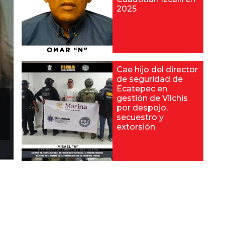
2025
Cae hijo del director
de seguridad de
Ecatepec en
gestión de Vilchis
por despojo,
secuestro y
extorsión