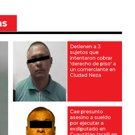
as
Detienen a 3
sujetos que
intentaron cobrar
'derecho de piso' a
un comerciante en
Ciudad Neza
Cae presunto
asesino a sueldo
por ejecutar a
exdiputado en
Cuautitlán Izcalli en