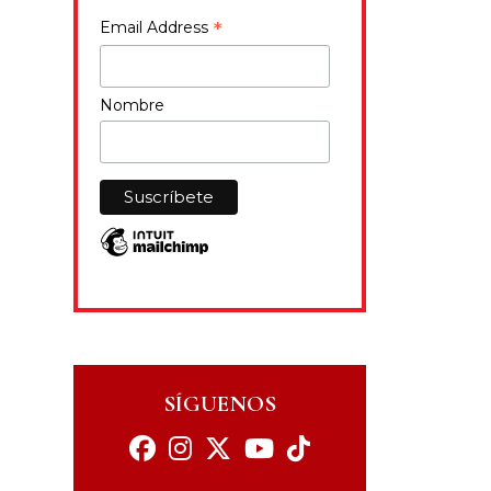
*
Email Address
Nombre
SÍGUENOS