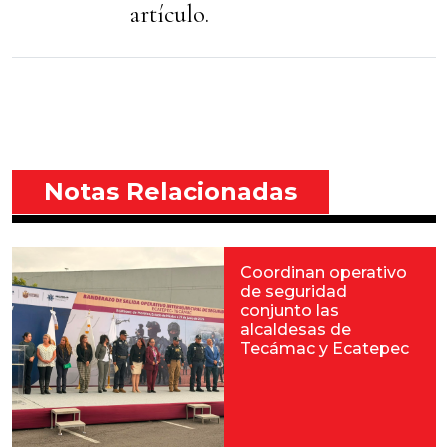
artículo.
Notas Relacionadas
Coordinan operativo
de seguridad
conjunto las
alcaldesas de
Tecámac y Ecatepec