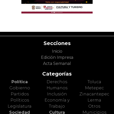
Secciones
Inicio
Edición Impresa
Acta Semanal
Categorías
Política
Derechos
Toluca
Gobierno
Humanos
Metepec
Partidos
Inclusión
Zinacantepec
Políticos
Economía y
Lerma
Legislatura
Trabajo
Otros
Sociedad
Cultura
Municipios