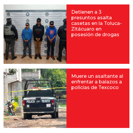
Detienen a 3
presuntos asalta
casetas en la Toluca-
Zitácuaro en
posesión de drogas
Muere un asaltante al
enfrentar a balazos a
policías de Texcoco