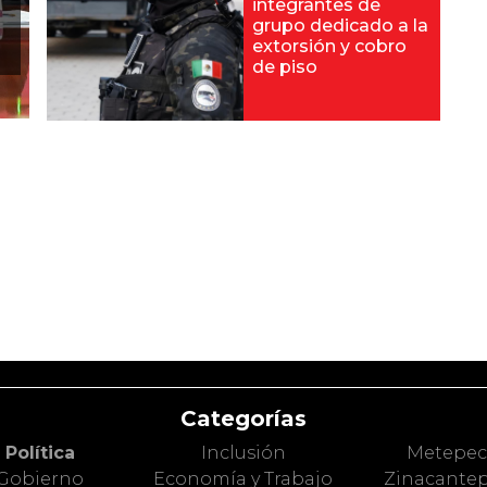
integrantes de
grupo dedicado a la
extorsión y cobro
de piso
Categorías
Política
Inclusión
Metepe
Gobierno
Economía y Trabajo
Zinacante