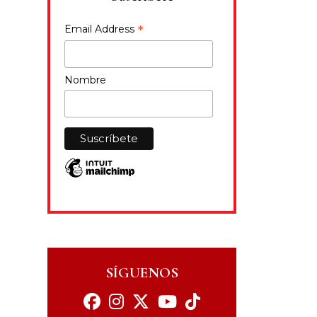
*
Email Address
Nombre
SÍGUENOS