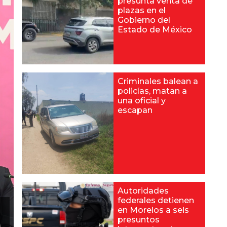
presunta venta de
plazas en el
Gobierno del
Estado de México
Criminales balean a
policías, matan a
una oficial y
escapan
Autoridades
federales detienen
en Morelos a seis
presuntos