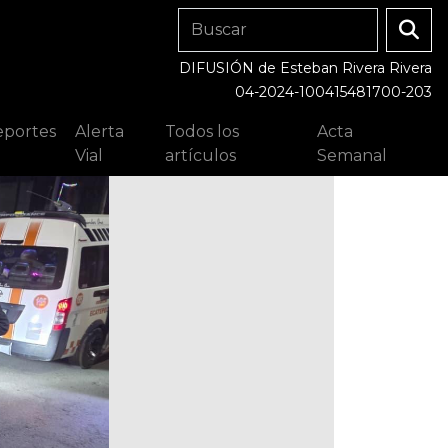
DIFUSIÓN de Esteban Rivera Rivera
04-2024-100415481700-203
portes
Alerta
Todos los
Acta
Vial
artículos
Semanal