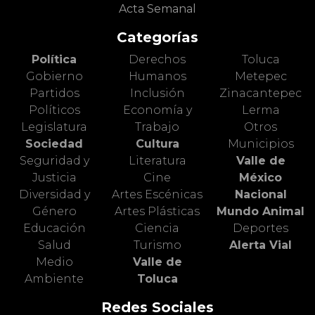
Acta Semanal
Categorías
Política
Derechos
Toluca
Gobierno
Humanos
Metepec
Partidos
Inclusión
Zinacantepec
Políticos
Economía y
Lerma
Legislatura
Trabajo
Otros
Sociedad
Cultura
Municipios
Seguridad y
Literatura
Valle de
Justicia
Cine
México
Diversidad y
Artes Escénicas
Nacional
Género
Artes Plásticas
Mundo Animal
Educación
Ciencia
Deportes
Salud
Turismo
Alerta Vial
Medio
Valle de
Ambiente
Toluca
Redes Sociales