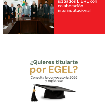
juzgados LIBRE con
colaboración
interinstitucional