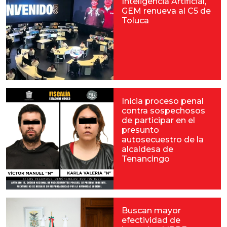
Inteligencia Artificial,
GEM renueva al C5 de
Toluca
Inicia proceso penal
contra sospechosos
de participar en el
presunto
autosecuestro de la
alcaldesa de
Tenancingo
Buscan mayor
efectividad de