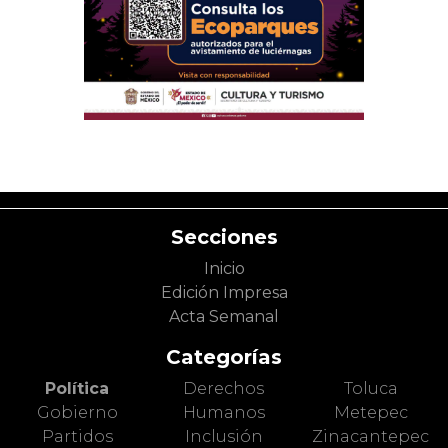
Secciones
Inicio
Edición Impresa
Acta Semanal
Categorías
Política
Derechos
Toluca
Gobierno
Humanos
Metepec
Partidos
Inclusión
Zinacantepec