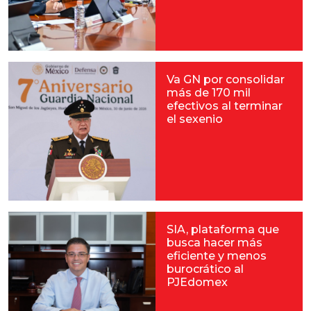
Va GN por consolidar
más de 170 mil
efectivos al terminar
el sexenio
SIA, plataforma que
busca hacer más
eficiente y menos
burocrático al
PJEdomex