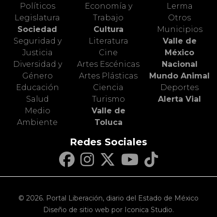
Políticos
Economía y
Lerma
Legislatura
Trabajo
Otros
Sociedad
Cultura
Municipios
Seguridad y
Literatura
Valle de
Justicia
Cine
México
Diversidad y
Artes Escénicas
Nacional
Género
Artes Plásticas
Mundo Animal
Educación
Ciencia
Deportes
Salud
Turismo
Alerta Vial
Medio
Valle de
Ambiente
Toluca
Redes Sociales
© 2026. Portal Liberación, diario del Estado de México
Diseño de sitio web por Iconica Studio.