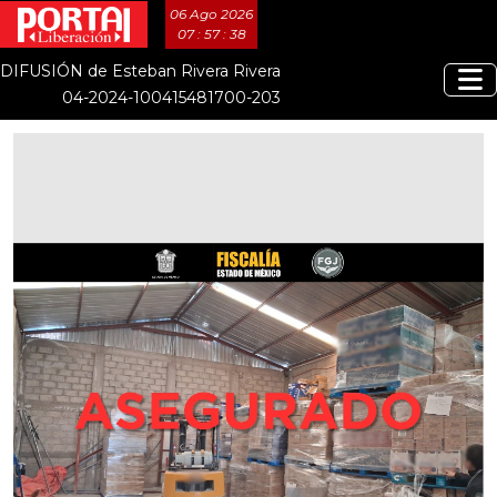
06 Ago 2026
07 : 57 : 39
DIFUSIÓN de Esteban Rivera Rivera
04-2024-100415481700-203