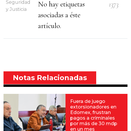
Seguridad
No hay etiquetas
1373
y Justicia
asociadas a éste
artículo.
Notas Relacionadas
Fuera de juego
extorsionadores en
Edomex, frustran
pagos a criminales
por más de 30 mdp
en un mes