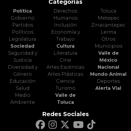
Categorías
Política
Derechos
Toluca
Gobierno
Humanos
Metepec
Partidos
Inclusión
Zinacantepec
Políticos
Economía y
Lerma
Legislatura
Trabajo
Otros
Sociedad
Cultura
Municipios
Seguridad y
Literatura
Valle de
Justicia
Cine
México
Diversidad y
Artes Escénicas
Nacional
Género
Artes Plásticas
Mundo Animal
Educación
Ciencia
Deportes
Salud
Turismo
Alerta Vial
Medio
Valle de
Ambiente
Toluca
Redes Sociales