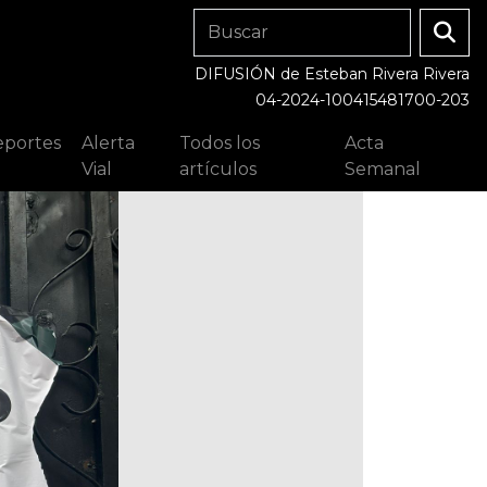
DIFUSIÓN de Esteban Rivera Rivera
04-2024-100415481700-203
portes
Alerta
Todos los
Acta
Vial
artículos
Semanal