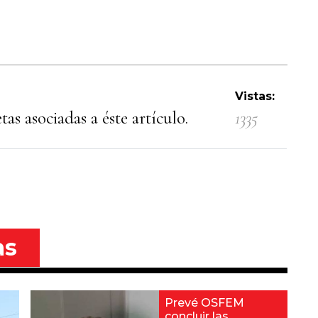
Vistas:
as asociadas a éste artículo.
1335
as
Prevé OSFEM
concluir las