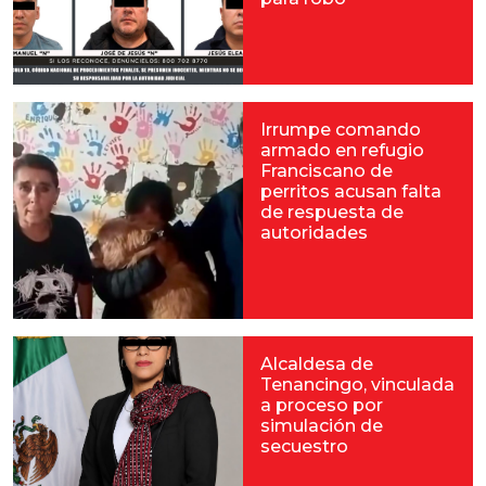
Irrumpe comando
armado en refugio
Franciscano de
perritos acusan falta
de respuesta de
autoridades
Alcaldesa de
Tenancingo, vinculada
a proceso por
simulación de
secuestro