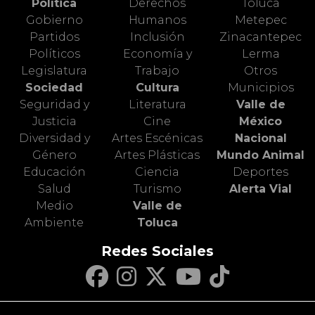
Política
Derechos
Toluca
Gobierno
Humanos
Metepec
Partidos
Inclusión
Zinacantepec
Políticos
Economía y
Lerma
Legislatura
Trabajo
Otros
Sociedad
Cultura
Municipios
Seguridad y
Literatura
Valle de
Justicia
Cine
México
Diversidad y
Artes Escénicas
Nacional
Género
Artes Plásticas
Mundo Animal
Educación
Ciencia
Deportes
Salud
Turismo
Alerta Vial
Medio
Valle de
Ambiente
Toluca
Redes Sociales