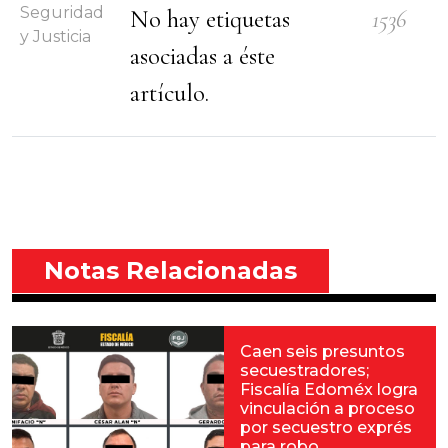
Seguridad
No hay etiquetas
1536
y Justicia
asociadas a éste
artículo.
Notas Relacionadas
Caen seis presuntos
secuestradores;
Fiscalía Edoméx logra
vinculación a proceso
por secuestro exprés
para robo