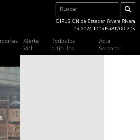
DIFUSIÓN de Esteban Rivera Rivera
04-2024-100415481700-203
portes
Alerta
Todos los
Acta
Vial
artículos
Semanal