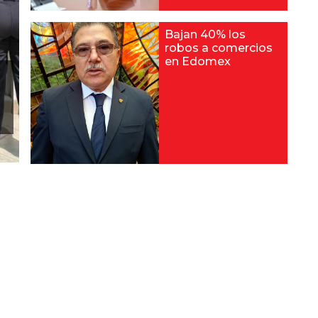
Bajan 40% los
robos a comercios
en Edomex
a