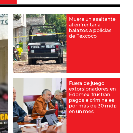
Muere un asaltante
al enfrentar a
balazos a policías
de Texcoco
Fuera de juego
extorsionadores en
Edomex, frustran
pagos a criminales
por más de 30 mdp
en un mes