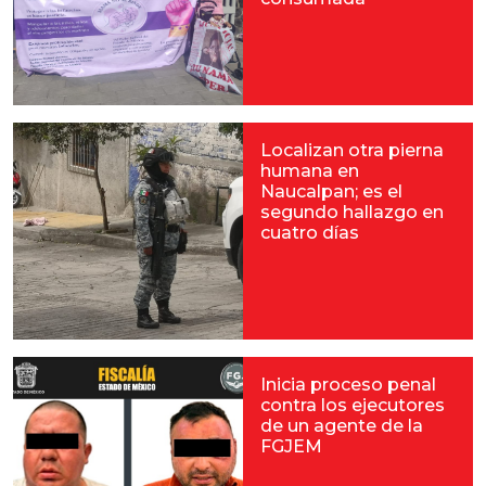
Localizan otra pierna
humana en
Naucalpan; es el
segundo hallazgo en
cuatro días
Inicia proceso penal
contra los ejecutores
de un agente de la
FGJEM