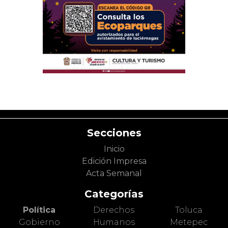
Secciones
Inicio
Edición Impresa
Acta Semanal
Categorías
Política
Derechos
Toluca
Gobierno
Humanos
Metepec