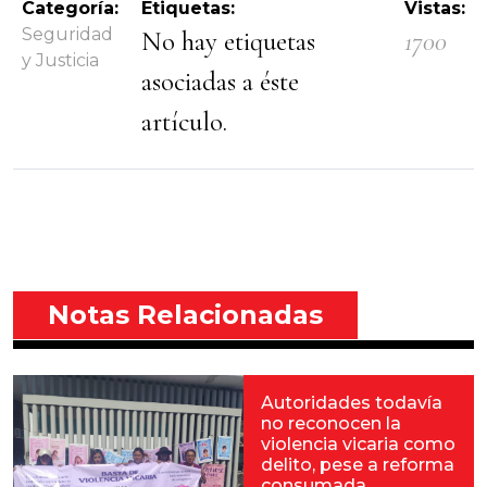
Categoría:
Etiquetas:
Vistas:
Seguridad
No hay etiquetas
1700
y Justicia
asociadas a éste
artículo.
Notas Relacionadas
Autoridades todavía
no reconocen la
violencia vicaria como
delito, pese a reforma
consumada