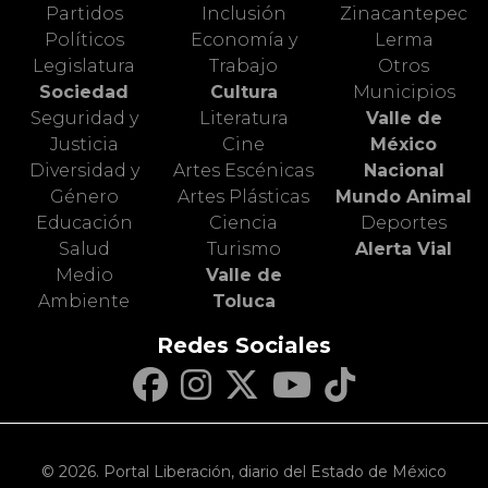
Partidos
Inclusión
Zinacantepec
Políticos
Economía y
Lerma
Legislatura
Trabajo
Otros
Sociedad
Cultura
Municipios
Seguridad y
Literatura
Valle de
Justicia
Cine
México
Diversidad y
Artes Escénicas
Nacional
Género
Artes Plásticas
Mundo Animal
Educación
Ciencia
Deportes
Salud
Turismo
Alerta Vial
Medio
Valle de
Ambiente
Toluca
Redes Sociales
© 2026. Portal Liberación, diario del Estado de México