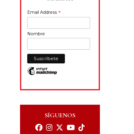
*
Email Address
Nombre
SÍGUENOS