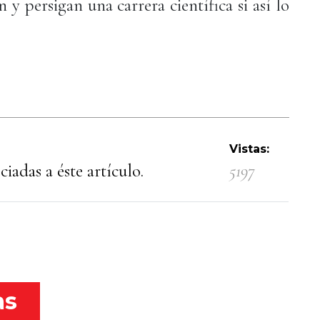
y persigan una carrera científica si así lo
Vistas:
iadas a éste artículo.
5197
as