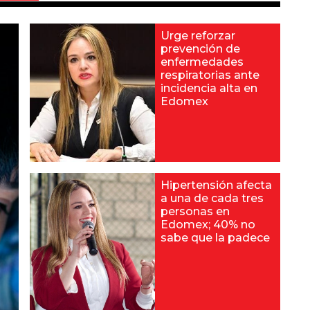
Urge reforzar
prevención de
enfermedades
respiratorias ante
incidencia alta en
Edomex
Hipertensión afecta
a una de cada tres
personas en
Edomex; 40% no
sabe que la padece