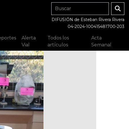
DIFUSIÓN de Esteban Rivera Rivera
04-2024-100415481700-203
portes
Alerta
Todos los
Acta
Vial
artículos
Semanal