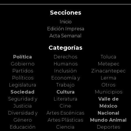
Secciones
Inicio
Edición Impresa
Acta Semanal
Categorías
Política
Derechos
Toluca
Gobierno
Humanos
Metepec
Partidos
Inclusión
Zinacantepec
Políticos
Economía y
Lerma
Legislatura
Trabajo
Otros
Sociedad
Cultura
Municipios
Seguridad y
Literatura
Valle de
Justicia
Cine
México
Diversidad y
Artes Escénicas
Nacional
Género
Artes Plásticas
Mundo Animal
Educación
Ciencia
Deportes