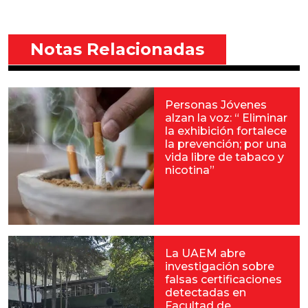
Notas Relacionadas
Personas Jóvenes
alzan la voz: “ Eliminar
la exhibición fortalece
la prevención; por una
vida libre de tabaco y
nicotina”
La UAEM abre
investigación sobre
falsas certificaciones
detectadas en
Facultad de