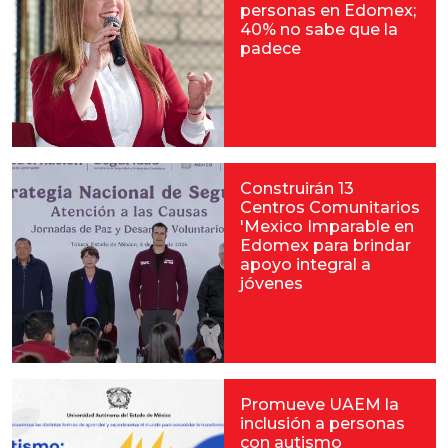
personas en Edomex;
40% no sabe que la
padece
Construirán 13
Centros Comunitarios
'Mexico Imparable en
Edomex para brindar
apoyo integral a
jóvenes
Promueve UAEM la
inclusión a personas
con autismo