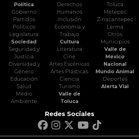
Política
Derechos
Toluca
Gobierno
Humanos
Metepec
Partidos
Inclusión
Zinacantepec
Políticos
Economía y
Lerma
Legislatura
Trabajo
Otros
Sociedad
Cultura
Municipios
Seguridad y
Literatura
Valle de
Justicia
Cine
México
Diversidad y
Artes Escénicas
Nacional
Género
Artes Plásticas
Mundo Animal
Educación
Ciencia
Deportes
Salud
Turismo
Alerta Vial
Medio
Valle de
Ambiente
Toluca
Redes Sociales