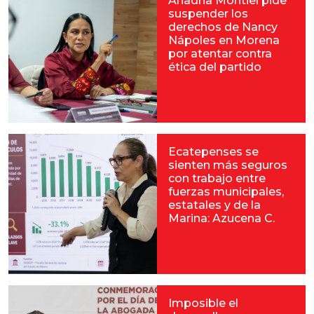
Ariadna Montiel pide
suspender los
derechos de Nancy
Nápoles en Morena
por atentar contra
ética del partido
Ecatepenses se
sienten más seguros
con trabajo entre
fuerzas municipales,
estatales y de la
Marina: Azucena C.
Imposible el