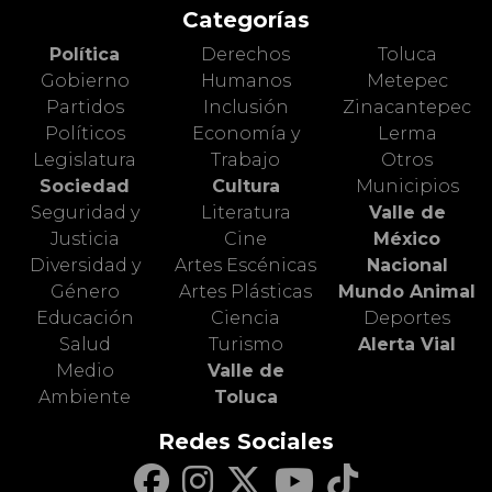
Categorías
Política
Derechos
Toluca
Gobierno
Humanos
Metepec
Partidos
Inclusión
Zinacantepec
Políticos
Economía y
Lerma
Legislatura
Trabajo
Otros
Sociedad
Cultura
Municipios
Seguridad y
Literatura
Valle de
Justicia
Cine
México
Diversidad y
Artes Escénicas
Nacional
Género
Artes Plásticas
Mundo Animal
Educación
Ciencia
Deportes
Salud
Turismo
Alerta Vial
Medio
Valle de
Ambiente
Toluca
Redes Sociales