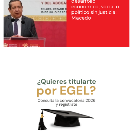
desarrollo
económico, social o
político sin justicia:
Macedo