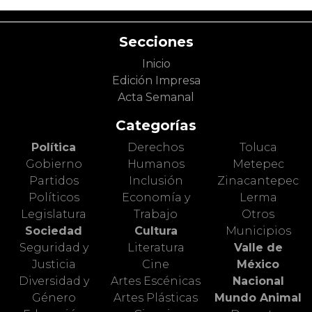
Secciones
Inicio
Edición Impresa
Acta Semanal
Categorías
Política
Derechos
Toluca
Gobierno
Humanos
Metepec
Partidos
Inclusión
Zinacantepec
Políticos
Economía y
Lerma
Legislatura
Trabajo
Otros
Sociedad
Cultura
Municipios
Seguridad y
Literatura
Valle de
Justicia
Cine
México
Diversidad y
Artes Escénicas
Nacional
Género
Artes Plásticas
Mundo Animal