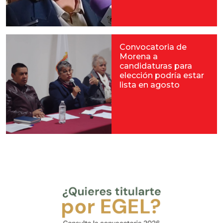
Convocatoria de
Morena a
candidaturas para
elección podría estar
lista en agosto