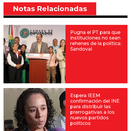
Notas Relacionadas
Pugna el PT para que
instituciones no sean
rehenes de la política:
Sandoval
Espera IEEM
confirmación del INE
para distribuir las
prerrogativas a los
nuevos partidos
políticos