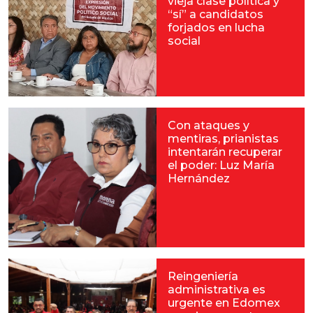
vieja clase política y
“sí” a candidatos
forjados en lucha
social
Con ataques y
mentiras, prianistas
intentarán recuperar
el poder: Luz María
Hernández
Reingeniería
administrativa es
urgente en Edomex