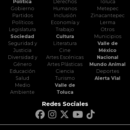
Política
Derechos
Toluca
Gobierno
Humanos
Metepec
Partidos
Inclusión
Zinacantepec
Políticos
Economía y
Lerma
Legislatura
Trabajo
Otros
Sociedad
Cultura
Municipios
Seguridad y
Literatura
Valle de
Justicia
Cine
México
Diversidad y
Artes Escénicas
Nacional
Género
Artes Plásticas
Mundo Animal
Educación
Ciencia
Deportes
Salud
Turismo
Alerta Vial
Medio
Valle de
Ambiente
Toluca
Redes Sociales