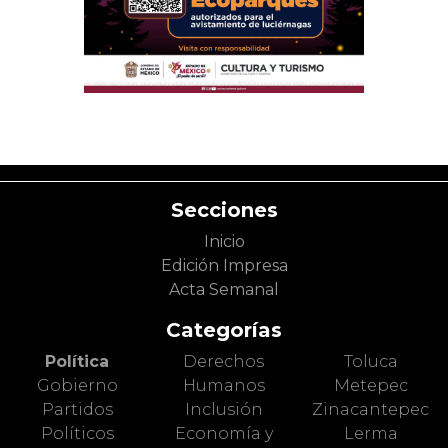
Secciones
Inicio
Edición Impresa
Acta Semanal
Categorías
Política
Derechos
Toluca
Gobierno
Humanos
Metepec
Partidos
Inclusión
Zinacantepec
Políticos
Economía y
Lerma