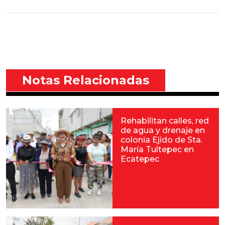
Notas Relacionadas
Rehabilitan calles, red
de agua y drenaje en
colonia Ejido de Sta.
María Tultepec en
Ecatepec