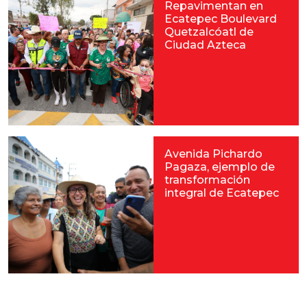
Repavimentan en
Ecatepec Boulevard
Quetzalcóatl de
Ciudad Azteca
Avenida Pichardo
Pagaza, ejemplo de
transformación
integral de Ecatepec