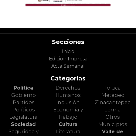
Secciones
Inicio
Edición Impresa
Acta Semanal
Categorías
Política
Derechos
Toluca
Gobierno
Humanos
Metepec
Partidos
Inclusión
Zinacantepec
Políticos
Economía y
Lerma
Legislatura
Trabajo
Otros
Sociedad
Cultura
Municipios
Seguridad y
Literatura
Valle de