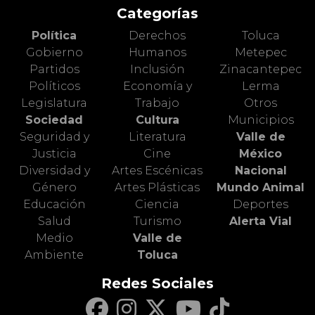
Categorías
Política
Derechos
Toluca
Gobierno
Humanos
Metepec
Partidos
Inclusión
Zinacantepec
Políticos
Economía y
Lerma
Legislatura
Trabajo
Otros
Sociedad
Cultura
Municipios
Seguridad y
Literatura
Valle de
Justicia
Cine
México
Diversidad y
Artes Escénicas
Nacional
Género
Artes Plásticas
Mundo Animal
Educación
Ciencia
Deportes
Salud
Turismo
Alerta Vial
Medio
Valle de
Ambiente
Toluca
Redes Sociales