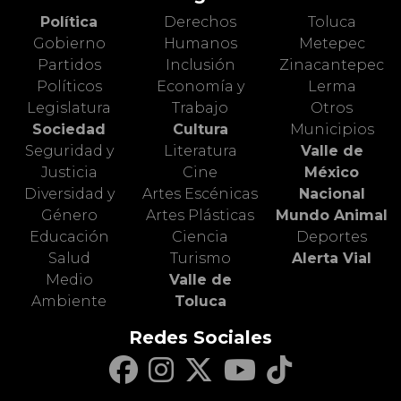
Política
Derechos
Toluca
Gobierno
Humanos
Metepec
Partidos
Inclusión
Zinacantepec
Políticos
Economía y
Lerma
Legislatura
Trabajo
Otros
Sociedad
Cultura
Municipios
Seguridad y
Literatura
Valle de
Justicia
Cine
México
Diversidad y
Artes Escénicas
Nacional
Género
Artes Plásticas
Mundo Animal
Educación
Ciencia
Deportes
Salud
Turismo
Alerta Vial
Medio
Valle de
Ambiente
Toluca
Redes Sociales