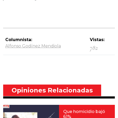
Columnista:
Vistas:
Alfonso Godínez Mendiola
782
Opiniones Relacionadas
Que homicidio bajó
61%