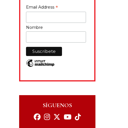
*
Email Address
Nombre
SÍGUENOS