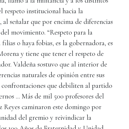
, llamó a la militancia y a los distintos
 respeto institucional hacia la
al señalar que por encima de diferencias
 del movimiento. “Respeto para la
ilias o haya fobias, es la gobernadora, es
orena y tiene que tener el respeto de
lador. Valdeña sostuvo que al interior de
erencias naturales de opinión entre sus
r confrontaciones que debiliten al partido
rnos ... Más de mil 500 profesores del
z Reyes caminaron este domingo por
unidad del gremio y reivindicar la
 los 100 Años de Fraternidad y Unidad