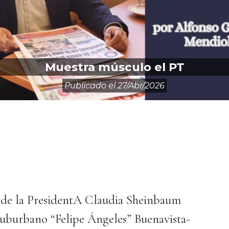
Muestra músculo el PT
Publicado el
27/abr/2026
na de la PresidentA Claudia Sheinbaum
Suburbano “Felipe Ángeles” Buenavista-