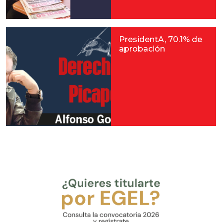
PresidentA, 70.1% de
aprobación