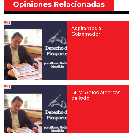
Opiniones Relacionadas
Aspirantes a
Gobernador
GEM: Adiós albercas
de lodo