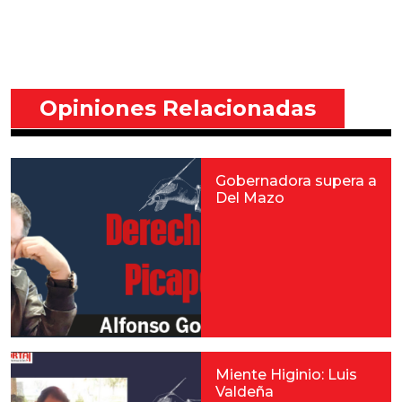
Opiniones Relacionadas
Gobernadora supera a
Del Mazo
Miente Higinio: Luis
Valdeña