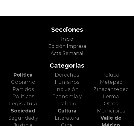
Secciones
Inicio
Edición Impresa
Acta Semanal
Categorías
Política
Derechos
Toluca
Gobierno
Humanos
Metepec
Partidos
Inclusión
Zinacantepec
Políticos
Economía y
Lerma
Legislatura
Trabajo
Otros
Sociedad
Cultura
Municipios
Seguridad y
Literatura
Valle de
Justicia
Cine
México
Diversidad y
Artes Escénicas
Nacional