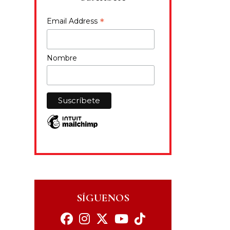
*
Email Address
Nombre
SÍGUENOS