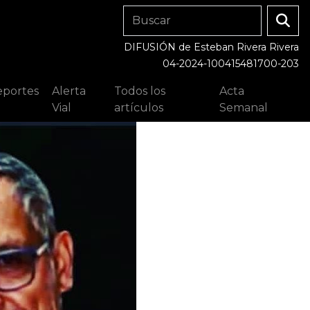
DIFUSIÓN de Esteban Rivera Rivera
04-2024-100415481700-203
portes
Alerta
Todos los
Acta
Vial
artículos
Semanal