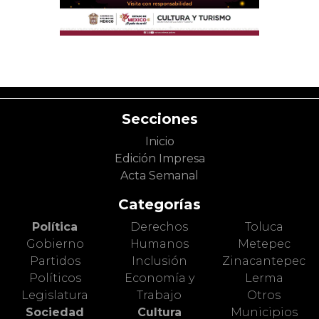
Secciones
Inicio
Edición Impresa
Acta Semanal
Categorías
Política
Derechos
Toluca
Gobierno
Humanos
Metepec
Partidos
Inclusión
Zinacantepec
Políticos
Economía y
Lerma
Legislatura
Trabajo
Otros
Sociedad
Cultura
Municipios