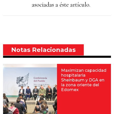
asociadas a éste artículo.
Notas Relacionadas
Maximizan capacidad
hospitalaria
Sheinbaum y DGA en
la zona oriente del
Edomex