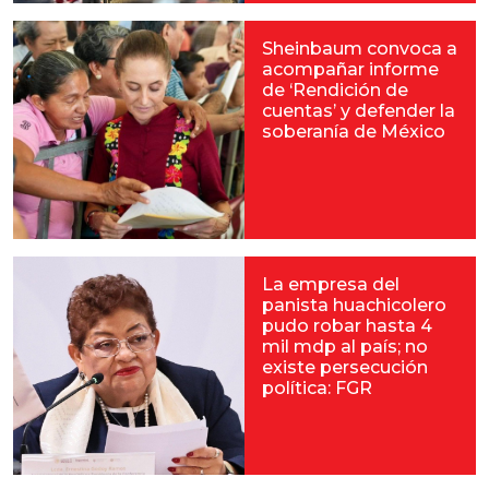
Sheinbaum convoca a
acompañar informe
de ‘Rendición de
cuentas’ y defender la
soberanía de México
La empresa del
panista huachicolero
pudo robar hasta 4
mil mdp al país; no
existe persecución
política: FGR