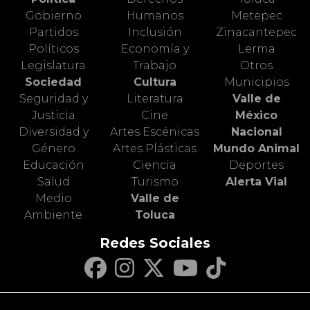
Gobierno
Humanos
Metepec
Partidos
Inclusión
Zinacantepec
Políticos
Economía y
Lerma
Legislatura
Trabajo
Otros
Sociedad
Cultura
Municipios
Seguridad y
Literatura
Valle de
Justicia
Cine
México
Diversidad y
Artes Escénicas
Nacional
Género
Artes Plásticas
Mundo Animal
Educación
Ciencia
Deportes
Salud
Turismo
Alerta Vial
Medio
Valle de
Ambiente
Toluca
Redes Sociales