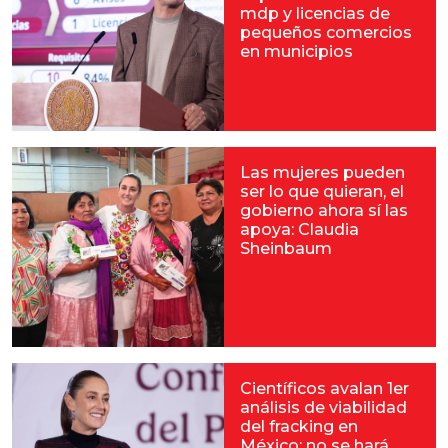
mdp y licencias de
pequeños comercios
en municipios
Las mujeres pueden
ser lo que quieran, el
gobierno ahora sí las
apoya: Claudia
Sheinbaum
Científicos avalan 1er
análisis de viabilidad
del fracking en
México; no se hará