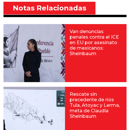
Notas Relacionadas
Van denuncias
penales contra el ICE
en EU por asesinato
de mexicanos:
Sheinbaum
Rescate sin
precedente de ríos
Tula, Atoyac y Lerma,
meta de Claudia
Sheinbaum