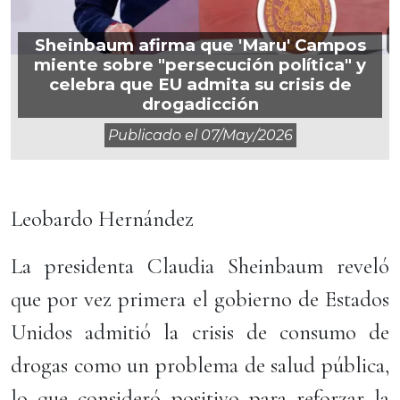
Sheinbaum afirma que 'Maru' Campos
miente sobre "persecución política" y
celebra que EU admita su crisis de
drogadicción
Publicado el
07/may/2026
Leobardo Hernández
La presidenta Claudia Sheinbaum reveló
que por vez primera el gobierno de Estados
Unidos admitió la crisis de consumo de
drogas como un problema de salud pública,
lo que consideró positivo para reforzar la