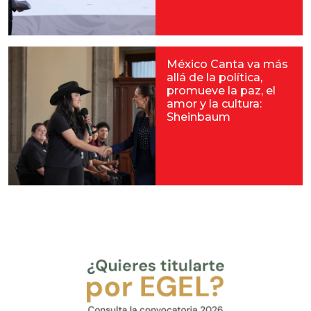
México Canta va más
allá de la política,
promueve la paz, el
amor y la cultura:
Sheinbaum