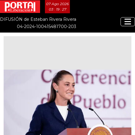
07 Ago 2026
03 : 19 : 27
DIFUSIÓN de Esteban Rivera Rivera
04-2024-100415481700-203