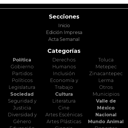
Secciones
Inicio
Edición Impresa
Acta Semanal
Categorías
Política
Derechos
Toluca
Gobierno
Humanos
Metepec
Partidos
Inclusión
Zinacantepec
Políticos
Economía y
Lerma
Legislatura
Trabajo
Otros
Sociedad
Cultura
Municipios
Seguridad y
Literatura
Valle de
Justicia
Cine
México
Diversidad y
Artes Escénicas
Nacional
Género
Artes Plásticas
Mundo Animal