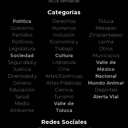
Acta Semanal
Categorías
Política
Derechos
Toluca
Gobierno
Humanos
Metepec
Partidos
Inclusión
Zinacantepec
Políticos
Economía y
Lerma
Legislatura
Trabajo
Otros
Sociedad
Cultura
Municipios
Seguridad y
Literatura
Valle de
Justicia
Cine
México
Diversidad y
Artes Escénicas
Nacional
Género
Artes Plásticas
Mundo Animal
Educación
Ciencia
Deportes
Salud
Turismo
Alerta Vial
Medio
Valle de
Ambiente
Toluca
Redes Sociales