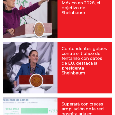
México en 2028, el
objetivo de
Sheinbaum
Contundentes golpes
contra el tráfico de
fentanilo con datos
de EU, destaca la
presidenta
Sheinbaum
Superará con creces
ampliación de la red
hospitalaria en