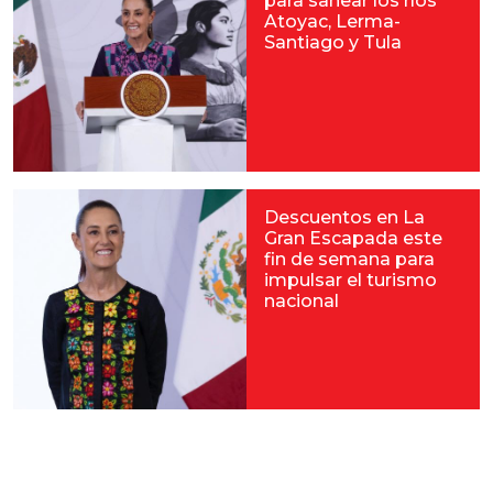
para sanear los ríos
Atoyac, Lerma-
Santiago y Tula
Descuentos en La
Gran Escapada este
fin de semana para
impulsar el turismo
nacional