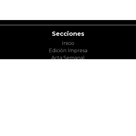
Secciones
Inicio
Edición Impresa
Acta Semanal
Categorías
Política
Derechos
Toluca
Gobierno
Humanos
Metepec
Partidos
Inclusión
Zinacantepec
Políticos
Economía y
Lerma
Legislatura
Trabajo
Otros
Sociedad
Cultura
Municipios
Seguridad y
Literatura
Valle de
Justicia
Cine
México