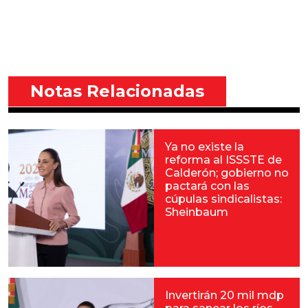
Notas Relacionadas
Ya no existe la
reforma al ISSSTE de
Calderón; gobierno no
pactará con las
cúpulas sindicalistas:
Sheinbaum
Invertirán 20 mil mdp