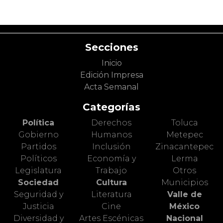
Secciones
Inicio
Edición Impresa
Acta Semanal
Categorías
Política
Derechos
Toluca
Gobierno
Humanos
Metepec
Partidos
Inclusión
Zinacantepec
Políticos
Economía y
Lerma
Legislatura
Trabajo
Otros
Sociedad
Cultura
Municipios
Seguridad y
Literatura
Valle de
Justicia
Cine
México
Diversidad y
Artes Escénicas
Nacional