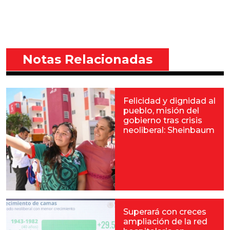
Notas Relacionadas
Felicidad y dignidad al
pueblo, misión del
gobierno tras crisis
neoliberal: Sheinbaum
Superará con creces
ampliación de la red