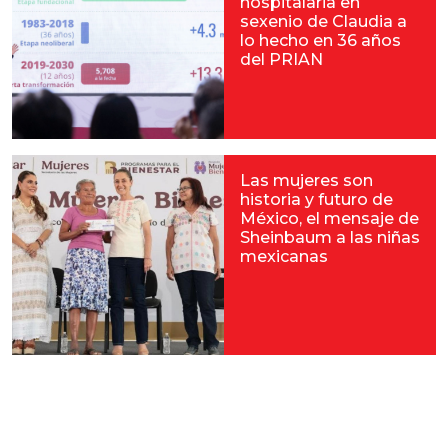
hospitalaria en
sexenio de Claudia a
lo hecho en 36 años
del PRIAN
Las mujeres son
historia y futuro de
México, el mensaje de
Sheinbaum a las niñas
mexicanas