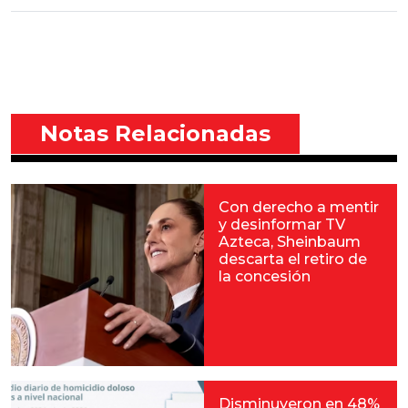
Notas Relacionadas
Con derecho a mentir
y desinformar TV
Azteca, Sheinbaum
descarta el retiro de
la concesión
Disminuyeron en 48%