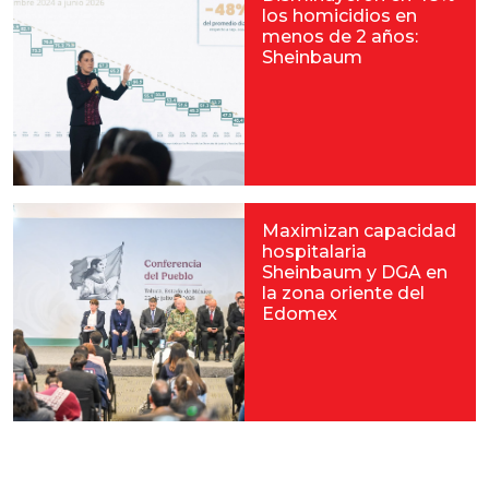
los homicidios en
menos de 2 años:
Sheinbaum
Maximizan capacidad
hospitalaria
Sheinbaum y DGA en
la zona oriente del
Edomex