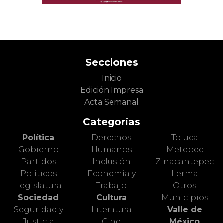
Secciones
Inicio
Edición Impresa
Acta Semanal
Categorías
Política
Derechos
Toluca
Gobierno
Humanos
Metepec
Partidos
Inclusión
Zinacantepec
Políticos
Economía y
Lerma
Legislatura
Trabajo
Otros
Sociedad
Cultura
Municipios
Seguridad y
Literatura
Valle de
Justicia
Cine
México