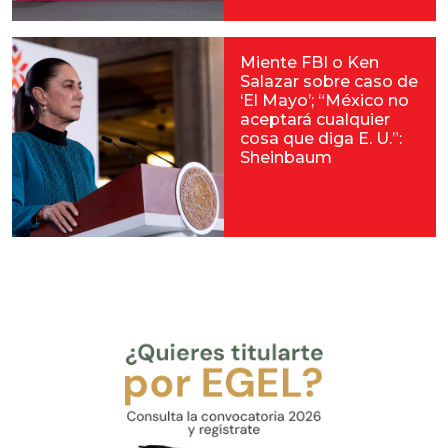
Miente FBI o Ken
Salazar sobre caso de
‘El Mayo’; “México no
aceptará cualquier
cosa que diga E. U.”:
Sheinbaum