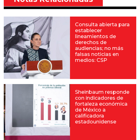
Consulta abierta para
establecer
lineamientos de
derechos de
audiencias; no más
falsas noticias en
medios: CSP
Sheinbaum responde
con indicadores de
fortaleza económica
de México a
calificadora
estadounidense