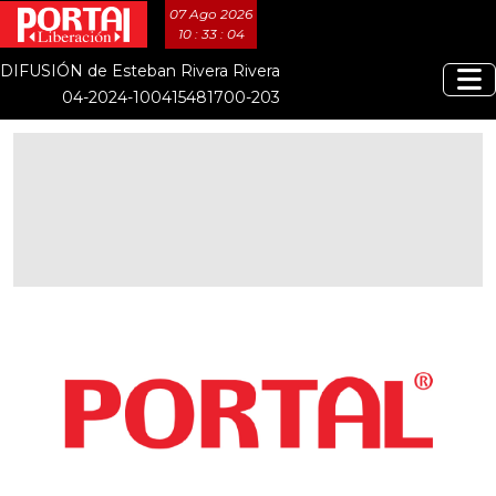
07 Ago 2026
10 : 33 : 04
DIFUSIÓN de Esteban Rivera Rivera
04-2024-100415481700-203