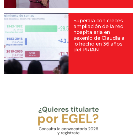
Superará con creces
ampliación de la red
hospitalaria en
sexenio de Claudia a
lo hecho en 36 años
del PRIAN