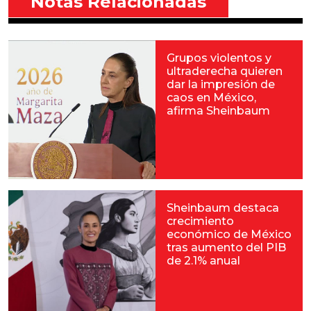
Notas Relacionadas
Grupos violentos y
ultraderecha quieren
dar la impresión de
caos en México,
afirma Sheinbaum
Sheinbaum destaca
crecimiento
económico de México
tras aumento del PIB
de 2.1% anual