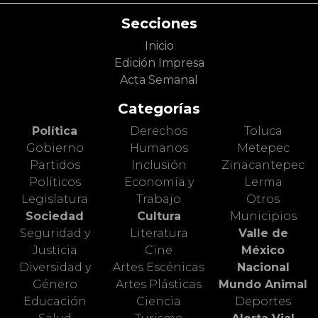
Secciones
Inicio
Edición Impresa
Acta Semanal
Categorías
Política
Derechos
Toluca
Gobierno
Humanos
Metepec
Partidos
Inclusión
Zinacantepec
Políticos
Economía y
Lerma
Legislatura
Trabajo
Otros
Sociedad
Cultura
Municipios
Seguridad y
Literatura
Valle de
Justicia
Cine
México
Diversidad y
Artes Escénicas
Nacional
Género
Artes Plásticas
Mundo Animal
Educación
Ciencia
Deportes