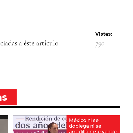
Vistas:
iadas a éste artículo.
790
as
México ni se
doblega ni se
arrodilla ni se vende