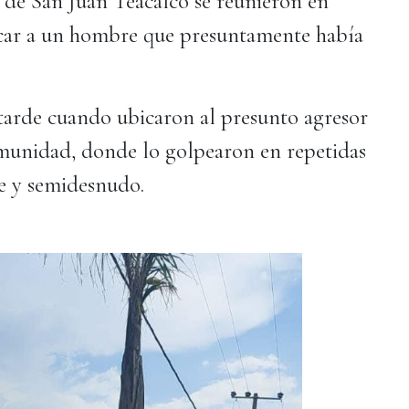
 de San Juan Teacalco se reunieron en
scar a un hombre que presuntamente había
 tarde cuando ubicaron al presunto agresor
omunidad, donde lo golpearon en repetidas
te y semidesnudo.