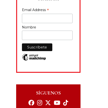
*
Email Address
Nombre
SÍGUENOS