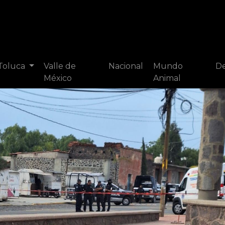
 Toluca
Valle de
Nacional
Mundo
De
México
Animal