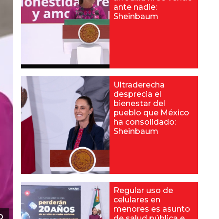
ante nadie:
Sheinbaum
Ultraderecha
desprecia el
bienestar del
pueblo que México
ha consolidado:
Sheinbaum
Regular uso de
celulares en
menores es asunto
o
de salud pública e