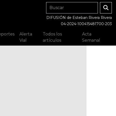
DIFUSIÓN de Esteban Rivera Rivera
04-2024-100415481700-203
portes
Alerta
Todos los
Acta
Vial
artículos
Semanal