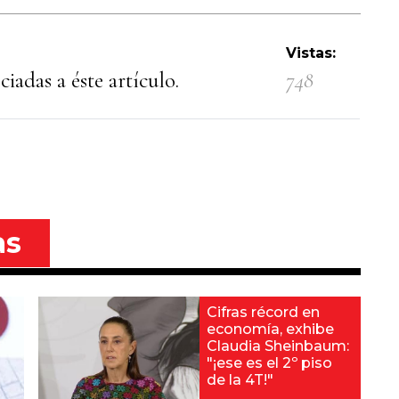
Vistas:
iadas a éste artículo.
748
as
Cifras récord en
economía, exhibe
Claudia Sheinbaum:
"¡ese es el 2º piso
de la 4T!"