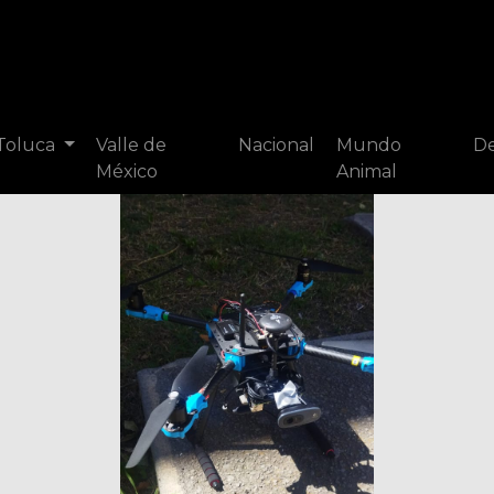
 Toluca
Valle de
Nacional
Mundo
De
México
Animal