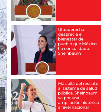
Ultraderecha
desprecia el
bienestar del
pueblo que México
ha consolidado:
Sheinbaum
Más allá del rescate
al sistema de salud
pública, Sheinbaum
e
va por una
ampliación histórica
a nivel nacional