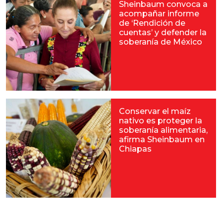
Sheinbaum convoca a
acompañar informe
de ‘Rendición de
cuentas’ y defender la
soberanía de México
Conservar el maíz
nativo es proteger la
soberanía alimentaria,
afirma Sheinbaum en
Chiapas