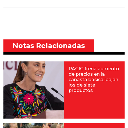
Notas Relacionadas
PACIC frena aumento
de precios en la
canasta básica; bajan
los de siete
productos