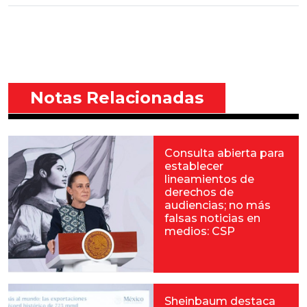
Notas Relacionadas
Consulta abierta para
establecer
lineamientos de
derechos de
audiencias; no más
falsas noticias en
medios: CSP
Sheinbaum destaca