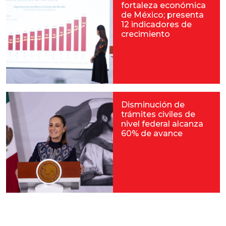
fortaleza económica
de México; presenta
12 indicadores de
crecimiento
Disminución de
trámites civiles de
nivel federal alcanza
60% de avance