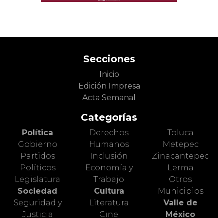
Secciones
Inicio
Edición Impresa
Acta Semanal
Categorías
Política
Derechos
Toluca
Gobierno
Humanos
Metepec
Partidos
Inclusión
Zinacantepec
Políticos
Economía y
Lerma
Legislatura
Trabajo
Otros
Sociedad
Cultura
Municipios
Seguridad y
Literatura
Valle de
Justicia
Cine
México