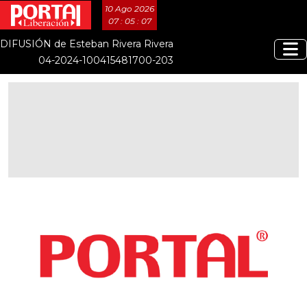
10 Ago 2026
07 : 05 : 08
DIFUSIÓN de Esteban Rivera Rivera
04-2024-100415481700-203