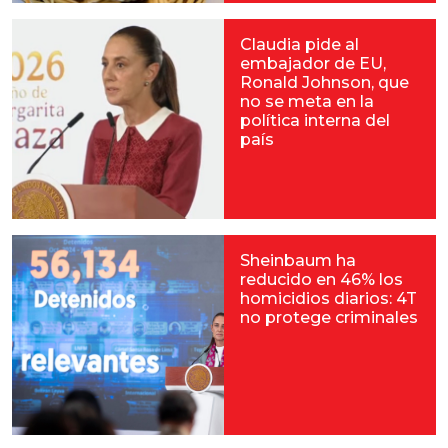
Claudia pide al
embajador de EU,
Ronald Johnson, que
no se meta en la
política interna del
país
Sheinbaum ha
reducido en 46% los
homicidios diarios: 4T
no protege criminales