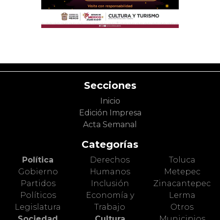
Secciones
Inicio
Edición Impresa
Acta Semanal
Categorías
Política
Derechos
Toluca
Gobierno
Humanos
Metepec
Partidos
Inclusión
Zinacantepec
Políticos
Economía y
Lerma
Legislatura
Trabajo
Otros
Sociedad
Cultura
Municipios