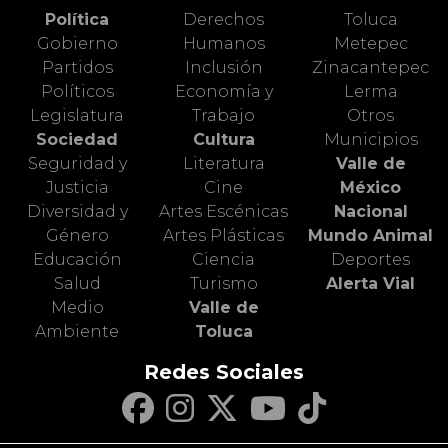
Política
Derechos
Toluca
Gobierno
Humanos
Metepec
Partidos
Inclusión
Zinacantepec
Políticos
Economía y
Lerma
Legislatura
Trabajo
Otros
Sociedad
Cultura
Municipios
Seguridad y
Literatura
Valle de
Justicia
Cine
México
Diversidad y
Artes Escénicas
Nacional
Género
Artes Plásticas
Mundo Animal
Educación
Ciencia
Deportes
Salud
Turismo
Alerta Vial
Medio
Valle de
Ambiente
Toluca
Redes Sociales