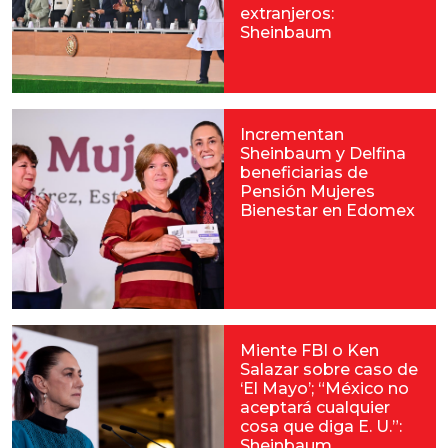
extranjeros:
Sheinbaum
Incrementan
Sheinbaum y Delfina
beneficiarias de
Pensión Mujeres
Bienestar en Edomex
Miente FBI o Ken
Salazar sobre caso de
‘El Mayo’; “México no
aceptará cualquier
cosa que diga E. U.”:
Sheinbaum