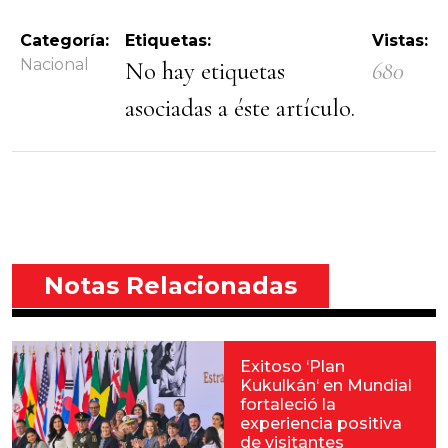
Categoría:
Etiquetas:
Vistas:
Nacional
No hay etiquetas
680
asociadas a éste artículo.
Notas Relacionadas
Exitoso ‘Plan
Kukulkán‘ en Mundial
fortaleció la
experiencia positiva
de visitantes