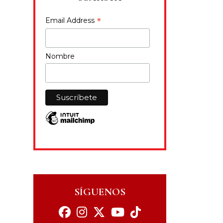
*
Email Address
Nombre
SÍGUENOS