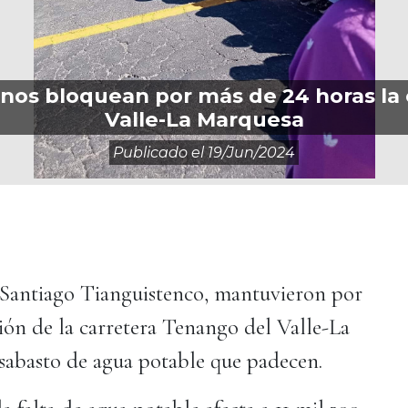
cinos bloquean por más de 24 horas la
Valle-La Marquesa
Publicado el
19/jun/2024
 Santiago Tianguistenco, mantuvieron por
ción de la carretera Tenango del Valle-La
sabasto de agua potable que padecen.