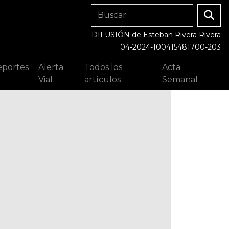
DIFUSIÓN de Esteban Rivera Rivera
04-2024-100415481700-203
portes
Alerta
Todos los
Acta
Vial
artículos
Semanal