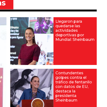
as
Llegaron para
quedarse las
actividades
deportivas por
Mundial: Sheinbaum
Contundentes
golpes contra el
tráfico de fentanilo
con datos de EU,
destaca la
presidenta
Sheinbaum