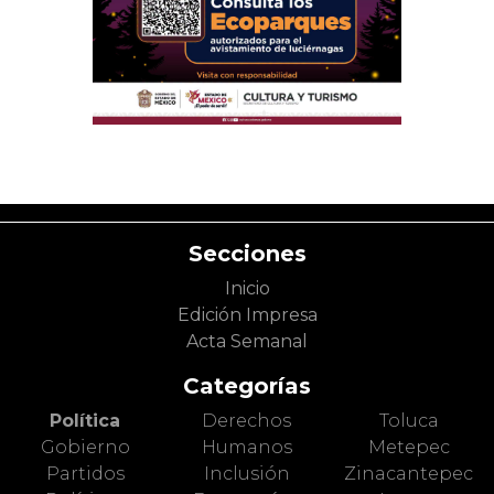
Secciones
Inicio
Edición Impresa
Acta Semanal
Categorías
Política
Derechos
Toluca
Gobierno
Humanos
Metepec
Partidos
Inclusión
Zinacantepec