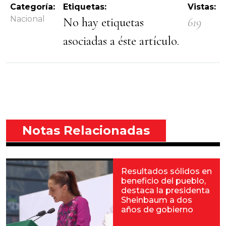
Categoría:
Etiquetas:
Vistas:
Nacional
No hay etiquetas
619
asociadas a éste artículo.
Notas Relacionadas
Resultados sólidos en
beneficio del pueblo,
destaca la presidenta
Sheinbaum a dos
años de gobierno