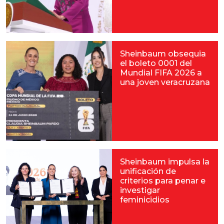
Sheinbaum obsequia
el boleto 0001 del
Mundial FIFA 2026 a
una joven veracruzana
Sheinbaum impulsa la
unificación de
criterios para penar e
investigar
feminicidios