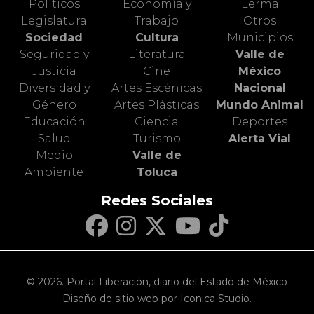
Políticos
Economía y
Lerma
Legislatura
Trabajo
Otros
Sociedad
Cultura
Municipios
Seguridad y
Literatura
Valle de
Justicia
Cine
México
Diversidad y
Artes Escénicas
Nacional
Género
Artes Plásticas
Mundo Animal
Educación
Ciencia
Deportes
Salud
Turismo
Alerta Vial
Medio
Valle de
Ambiente
Toluca
Redes Sociales
© 2026. Portal Liberación, diario del Estado de México
Diseño de sitio web por Iconica Studio.