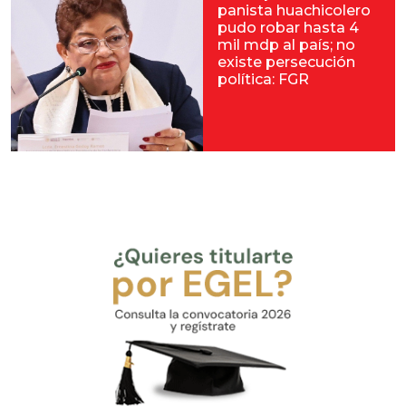
panista huachicolero
pudo robar hasta 4
mil mdp al país; no
existe persecución
política: FGR