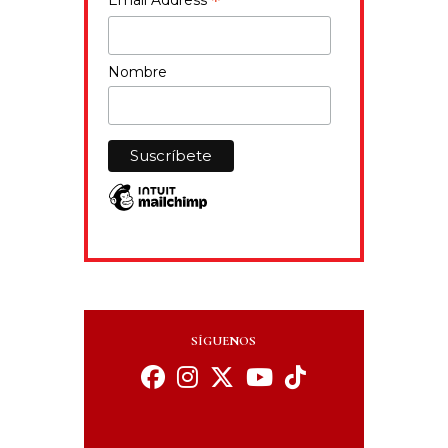
*
Email Address
Nombre
SÍGUENOS