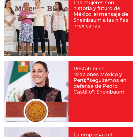
Las mujeres son
historia y futuro de
México, el mensaje de
Sheinbaum a las niñas
mexicanas
Restablecen
relaciones México y
Perú; "seguiremos en
defensa de Pedro
Castillo": Sheinbaum
La empresa del