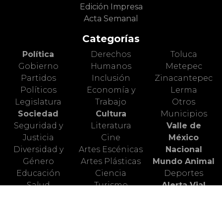
Edición Impresa
Acta Semanal
Categorías
Política
Derechos
Toluca
Gobierno
Humanos
Metepec
Partidos
Inclusión
Zinacantepec
Políticos
Economía y
Lerma
Legislatura
Trabajo
Otros
Sociedad
Cultura
Municipios
Seguridad y
Literatura
Valle de
Justicia
Cine
México
Diversidad y
Artes Escénicas
Nacional
Género
Artes Plásticas
Mundo Animal
Educación
Ciencia
Deportes
Salud
Turismo
Alerta Vial
Medio
Valle de
Ambiente
Toluca