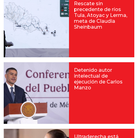
Rescate sin
precedente de ríos
Tula, Atoyac y Lerma,
meta de Claudia
Sheinbaum
Detenido autor
intelectual de
ejecución de Carlos
Manzo
Ultraderecha está