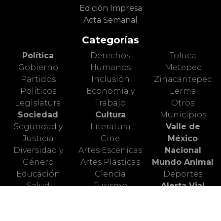
Edición Impresa
Acta Semanal
Categorías
Política
Derechos
Toluca
Gobierno
Humanos
Metepec
Partidos
Inclusión
Zinacantepec
Políticos
Economía y
Lerma
Legislatura
Trabajo
Otros
Sociedad
Cultura
Municipios
Seguridad y
Literatura
Valle de
Justicia
Cine
México
Diversidad y
Artes Escénicas
Nacional
Género
Artes Plásticas
Mundo Animal
Educación
Ciencia
Deportes
Salud
Turismo
Alerta Vial
Medio
Valle de
Ambiente
Toluca