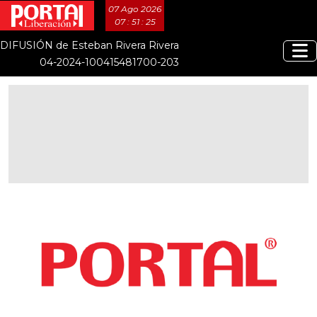
07 Ago 2026
07 : 51 : 26
DIFUSIÓN de Esteban Rivera Rivera
04-2024-100415481700-203