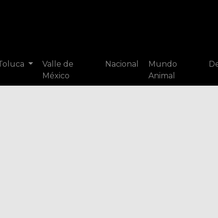
 Toluca
Valle de
Nacional
Mundo
De
México
Animal