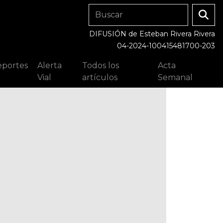
DIFUSIÓN de Esteban Rivera Rivera
04-2024-100415481700-203
portes
Alerta
Todos los
Acta
Vial
artículos
Semanal