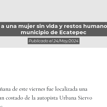
 a una mujer sin vida y restos humano
municipio de Ecatepec
Publicado el
24/may/2024
ana de este viernes fue localizada una
un costado de la autopista Urbana Siervo
c.