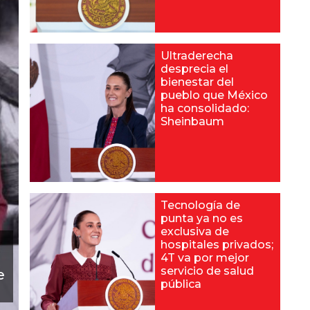
Ultraderecha
desprecia el
bienestar del
pueblo que México
ha consolidado:
Sheinbaum
Tecnología de
punta ya no es
exclusiva de
hospitales privados;
4T va por mejor
servicio de salud
e
pública