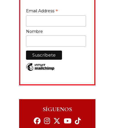
*
Email Address
Nombre
SÍGUENOS