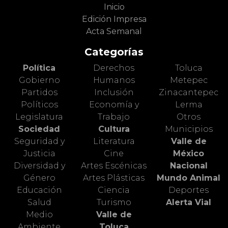
Inicio
Edición Impresa
Acta Semanal
Categorías
Política
Derechos
Toluca
Gobierno
Humanos
Metepec
Partidos
Inclusión
Zinacantepec
Políticos
Economía y
Lerma
Legislatura
Trabajo
Otros
Sociedad
Cultura
Municipios
Seguridad y
Literatura
Valle de
Justicia
Cine
México
Diversidad y
Artes Escénicas
Nacional
Género
Artes Plásticas
Mundo Animal
Educación
Ciencia
Deportes
Salud
Turismo
Alerta Vial
Medio
Valle de
Ambiente
Toluca