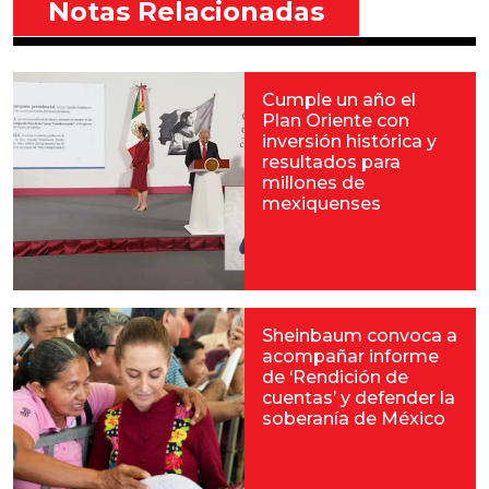
Notas Relacionadas
Cumple un año el
Plan Oriente con
inversión histórica y
resultados para
millones de
mexiquenses
Sheinbaum convoca a
acompañar informe
de ‘Rendición de
cuentas’ y defender la
soberanía de México